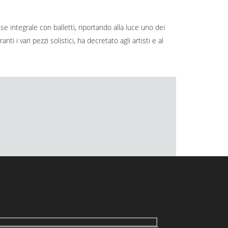
se integrale con balletti, riportando alla luce uno dei
 i vari pezzi solistici, ha decretato agli artisti e al