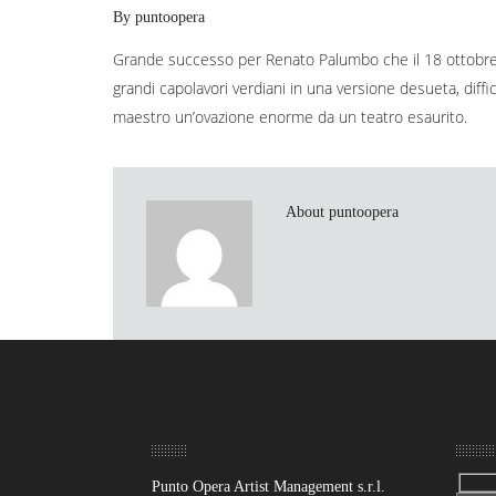
By puntoopera
Grande successo per Renato Palumbo che il 18 ottobre
grandi capolavori verdiani in una versione desueta, diffici
maestro un’ovazione enorme da un teatro esaurito.
About puntoopera
Sede
Mand
Punto Opera Artist Management s.r.l.