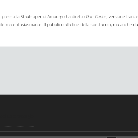
 presso la Staatsoper di Amburgo ha diretto
Don Carlos
, versione france
le ma entusiasmante. Il pubblico alla fine della spettacolo, ma anche duranti
aci un messaggio