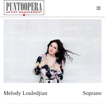
MELODY LOULEDJIAN
Melody Louledjian
Soprano