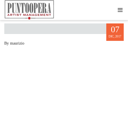
DAVID BABAYANTS
07
DIC, 2017
By maurizio