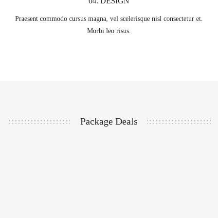
04. DESIGN
Praesent commodo cursus magna, vel scelerisque nisl consectetur et.
Morbi leo risus.
Package Deals
Kediri
¢
125