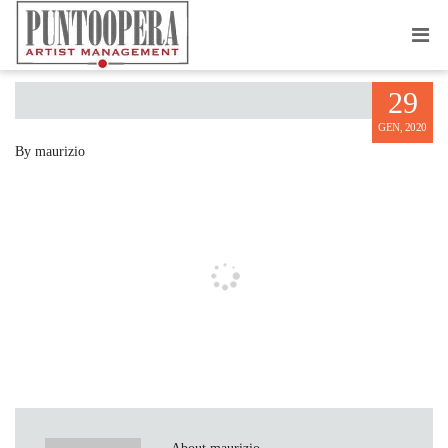
JAMES THOMAS
29
GEN, 2020
By maurizio