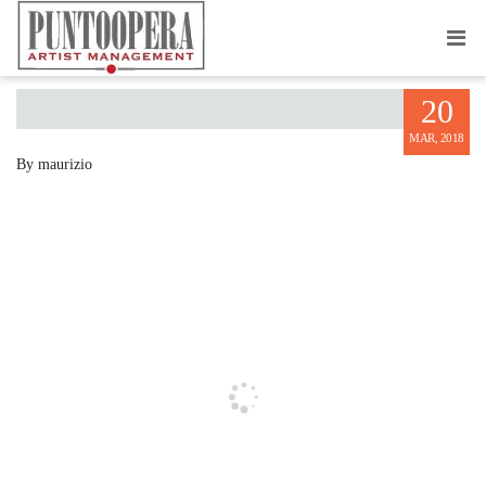
VALERIO BORGIONI
20
MAR, 2018
By maurizio