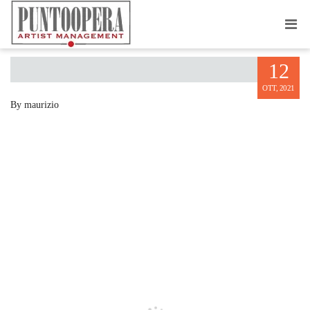
VERONIKA TOKAREVA
12
OTT, 2021
By maurizio