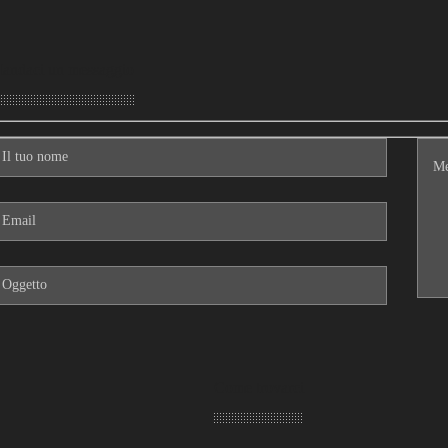
andaci un messaggio
Come trovarci