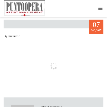
SAVERIO FIORE
07
DIC, 2017
By maurizio