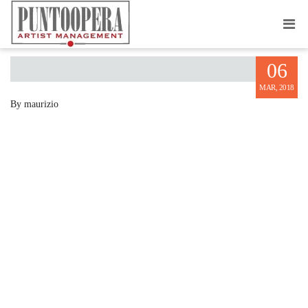
NATALYA PAVLOVA
06
MAR, 2018
By maurizio