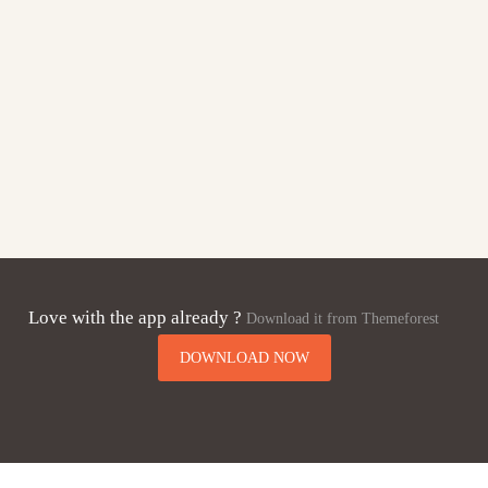
blandit tempus
porttitor. Lorem
ipsum dolor sit amet,
consectetur
adipiscing elit.
Love with the app already ?
Download it from Themeforest
DOWNLOAD NOW