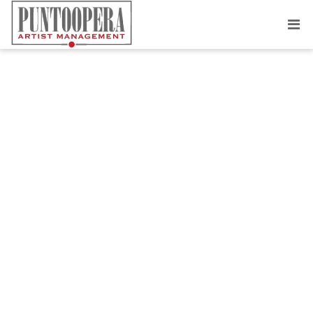
APP LANDING
Introducing
Zeynos App for
Iphone 6
Donec sed odio dui. Vestibulum id ligula porta felis euismod semper
curabitur blandit tempus porttitor. Cras justo odio, dapibus ac facilisis in,
egestas eget quam. Aenean eu leo quam. Pellentesque ornare sem lacinia