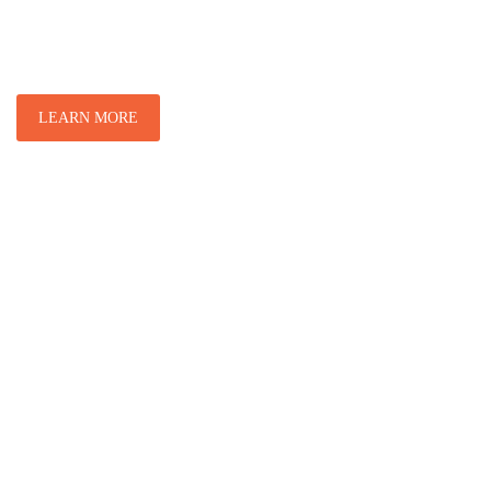
quam venenatis vestibulum.
LEARN MORE
PURCHASE NOW